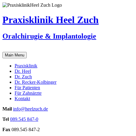
Skip
to
content
Praxisklinik Heel Zuch
Oralchirugie & Implantologie
Main Menu
Praxisklinik
Dr.
Heel
Dr.
Zuch
Dr.
Recker-Kolbinger
Für
Patienten
Für
Zahnärzte
Kontakt
Mail
info@heelzuch.de
Tel
089.545 847-0
Fax
089.545 847-2